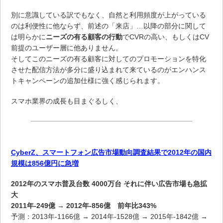
別に意識している訳でもなく、自然と利用頻度が上がっている
のは利便性に他ならず、前述の「来店」…以降の部分に関して
は明らかに
ニーズの有る顧客の行動
でCVRの高い、もしくはCV
前提のユーザー層に他ありません。
そしてこのニーズの有る顧客に対してのプロモーションを特化
させた配信方法が多分に盛り込まれて来ているのがエンハンス
トキャンペーンの追加仕様に強く感じられます。
スマホ業界の成長も目まぐるしく、
CyberZ、スマートフォン広告市場動向調査結果で2012年の国内
規模は856億円に急増
2012年のスマホ普及台数 4000万台 それに伴い広告市場も急拡
大
2011年-249億 → 2012年-856億 前年比343%
予測：2013年-1166億 → 2014年-1528億 → 2015年-1842億 →