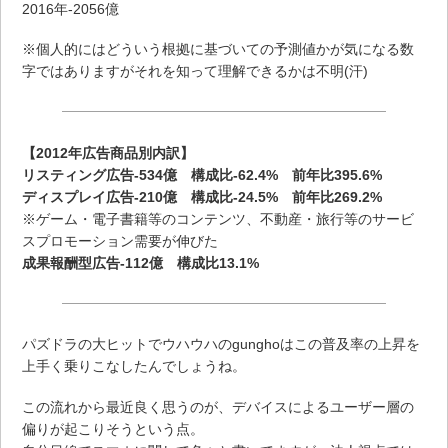
2016年-2056億
※個人的にはどういう根拠に基づいての予測値かが気になる数
字ではありますがそれを知って理解できるかは不明(汗)
【2012年広告商品別内訳】
リスティング広告-534億 構成比-62.4% 前年比395.6%
ディスプレイ広告-210億 構成比-24.5% 前年比269.2%
※ゲーム・電子書籍等のコンテンツ、不動産・旅行等のサービ
スプロモーション需要が伸びた
成果報酬型広告-112億 構成比13.1%
パズドラの大ヒットでウハウハのgunghoはこの普及率の上昇を
上手く乗りこなしたんでしょうね。
この流れから最近良く思うのが、デバイスによるユーザー層の
偏りが起こりそうという点。