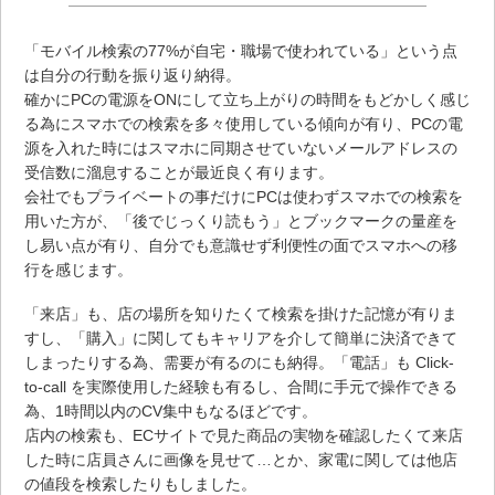
「モバイル検索の77%が自宅・職場で使われている」という点
は自分の行動を振り返り納得。
確かにPCの電源をONにして立ち上がりの時間をもどかしく感じ
る為にスマホでの検索を多々使用している傾向が有り、PCの電
源を入れた時にはスマホに同期させていないメールアドレスの
受信数に溜息することが最近良く有ります。
会社でもプライベートの事だけにPCは使わずスマホでの検索を
用いた方が、「後でじっくり読もう」とブックマークの量産を
し易い点が有り、自分でも意識せず利便性の面でスマホへの移
行を感じます。
「来店」も、店の場所を知りたくて検索を掛けた記憶が有りま
すし、「購入」に関してもキャリアを介して簡単に決済できて
しまったりする為、需要が有るのにも納得。「電話」も Click-
to-call を実際使用した経験も有るし、合間に手元で操作できる
為、1時間以内のCV集中もなるほどです。
店内の検索も、ECサイトで見た商品の実物を確認したくて来店
した時に店員さんに画像を見せて…とか、家電に関しては他店
の値段を検索したりもしました。