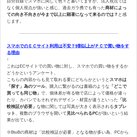
自分目線でスマホに関して色々と書いてますが、法人視点では
なく個人視点が強いと感じ、過去ガラ携でも有った
商材によっ
ての向き不向きが今まで以上に顕著になって来るのでは？
と感
じます。
スマホでのＥＣサイト利用は不安？9割以上がＰＣで買い物をす
る理由
↑
これはECサイトでの買い物に対し、スマホでの買い物をするか
どうかというアンケート。
こちらの内容からも見て取れる要にどちらかというと
スマホは
「探す」為のツール
。購入に繋がるのは書籍のような
「どこで
買っても同じ物」
で、個体差が有る物で店によって価格が違っ
たり、カバンでもそれぞれデザイン・材質が違うといった
「比
較検証が必要」
な物に関しては写真が大きく表示される
タブレ
ット
、複数のブラウザを開いて
見比べられるPC
が強いという結
果が出ている。
※BtoBの商材は「比較検証が必要」となる物が多い為、PCから