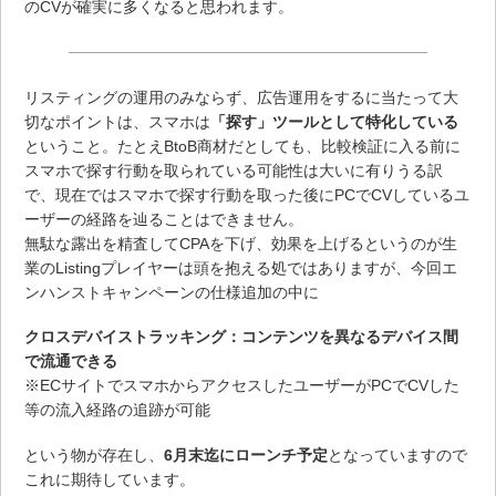
のCVが確実に多くなると思われます。
リスティングの運用のみならず、広告運用をするに当たって大
切なポイントは、スマホは
「探す」ツールとして特化している
ということ。たとえBtoB商材だとしても、比較検証に入る前に
スマホで探す行動を取られている可能性は大いに有りうる訳
で、現在ではスマホで探す行動を取った後にPCでCVしているユ
ーザーの経路を辿ることはできません。
無駄な露出を精査してCPAを下げ、効果を上げるというのが生
業のListingプレイヤーは頭を抱える処ではありますが、今回エ
ンハンストキャンペーンの仕様追加の中に
クロスデバイストラッキング：コンテンツを異なるデバイス間
で流通できる
※ECサイトでスマホからアクセスしたユーザーがPCでCVした
等の流入経路の追跡が可能
という物が存在し、
6月末迄にローンチ予定
となっていますので
これに期待しています。